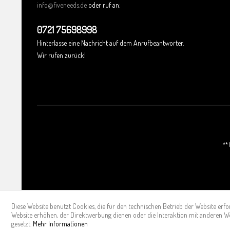
info@fiveneeds.de
oder ruf an:
0721 75698998
Hinterlasse eine Nachricht auf dem Anrufbeantworter.
Wir rufen zurück!
**
Diese Website benutzt Cookies, die für den technischen Betrieb der Website erfo
Website erhöhen, der Direktwerbung dienen oder die Interaktion mit anderen W
gesetzt.
Mehr Informationen