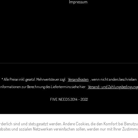
Impressum
* Alle Preise inkl. gesetzl. Mehrwertsteuer zzgl.
Versandkosten
, wenn nicht anders beschrieben
 Informationen zur Berechnung des Liefertermins siehe hier:
Versand- und Zahlungsbedingung
FIVE NEEDS 2014 - 2022
rderlich sind und stets gesetzt werden. Andere Cookies, die den Komfort bei Benutzu
ebsites und sozialen Netzwerken vereinfachen sollen, werden nur mit Ihrer Zustimm