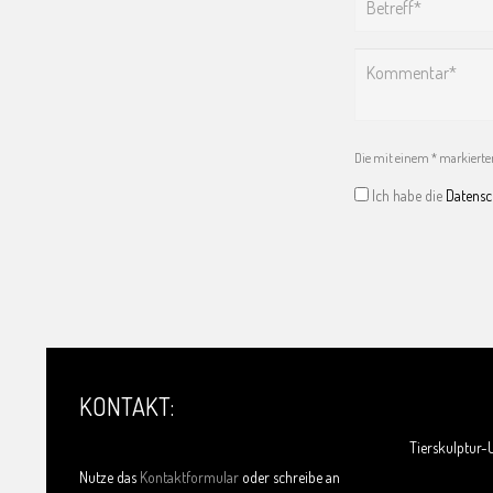
Die mit einem * markierten 
Ich habe die
Datens
KONTAKT:
Tierskulptur-U
Nutze das
Kontaktformular
oder schreibe an